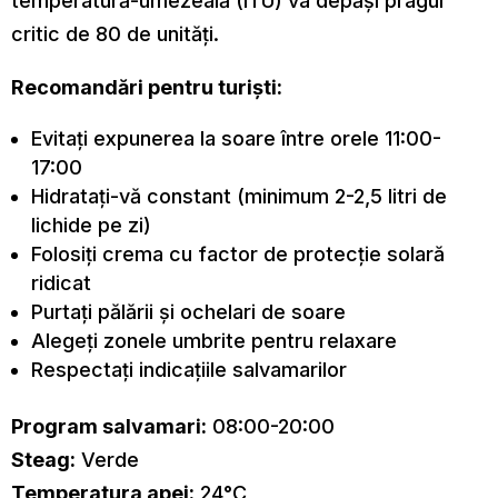
temperatură-umezeală (ITU) va depăși pragul
critic de 80 de unități.
Recomandări pentru turiști:
Evitați expunerea la soare între orele 11:00-
17:00
Hidratați-vă constant (minimum 2-2,5 litri de
lichide pe zi)
Folosiți crema cu factor de protecție solară
ridicat
Purtați pălării și ochelari de soare
Alegeți zonele umbrite pentru relaxare
Respectați indicațiile salvamarilor
Program salvamari:
08:00-20:00
Steag:
Verde
Temperatura apei:
24°C