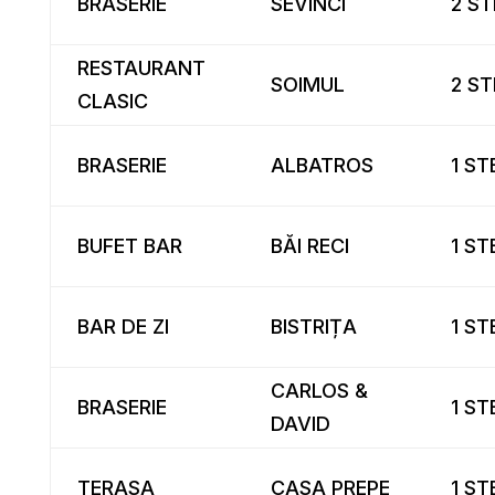
BRASERIE
SEVINCI
2 ST
RESTAURANT
SOIMUL
2 ST
CLASIC
BRASERIE
ALBATROS
1 ST
BUFET BAR
BĂI RECI
1 ST
BAR DE ZI
BISTRIȚA
1 ST
CARLOS &
BRASERIE
1 ST
DAVID
TERASA
CASA PREPE
1 ST