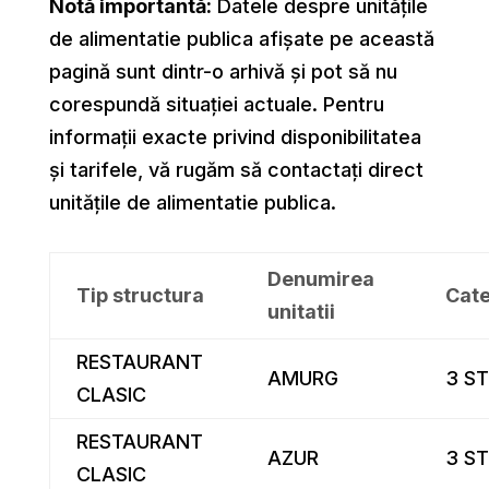
Notă importantă:
Datele despre unitățile
de alimentatie publica afișate pe această
pagină sunt dintr-o arhivă și pot să nu
corespundă situației actuale. Pentru
informații exacte privind disponibilitatea
și tarifele, vă rugăm să contactați direct
unitățile de alimentatie publica.
Denumirea
Tip structura
Cate
unitatii
RESTAURANT
AMURG
3 ST
CLASIC
RESTAURANT
AZUR
3 ST
CLASIC