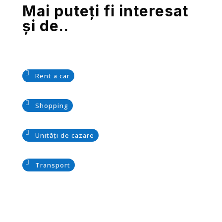
Mai puteți fi interesat
și de..
Rent a car
Shopping
Unități de cazare
Transport