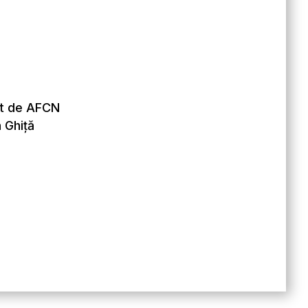
țat de AFCN
n Ghiță