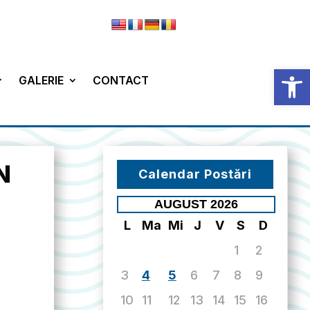
Deschide b
GALERIE
CONTACT
N
Calendar Postări
AUGUST 2026
L
Ma
Mi
J
V
S
D
1
2
3
4
5
6
7
8
9
10
11
12
13
14
15
16