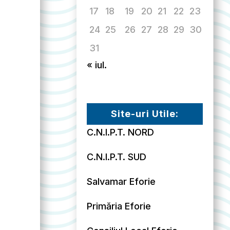
17
18
19
20
21
22
23
24
25
26
27
28
29
30
31
« iul.
Site-uri Utile:
C.N.I.P.T. NORD
C.N.I.P.T. SUD
Salvamar Eforie
Primăria Eforie