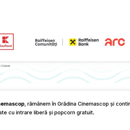
e Colorat
Cinemascop
, rămânem în Grădina Cinemascop și continu
te cu intrare liberă și popcorn gratuit.