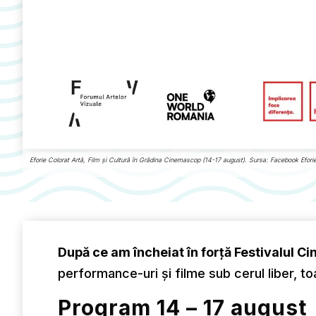
Eforie Colorat Artă, Film și Cultură în Grădina Cinemascop (14-17 august). Sursa: Facebook Efori
După ce am încheiat în forță Festivalul 
performance-uri și filme sub cerul liber, toa
Program 14 – 17 august