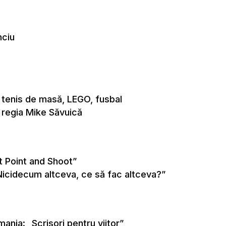
nciu
i: tenis de masă, LEGO, fusbal
 regia Mike Săvuică
t Point and Shoot”
Nicidecum altceva, ce să fac altceva?”
ania: „Scrisori pentru viitor”