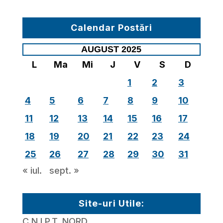
Calendar Postări
AUGUST 2025
L
Ma
Mi
J
V
S
D
1
2
3
4
5
6
7
8
9
10
11
12
13
14
15
16
17
18
19
20
21
22
23
24
25
26
27
28
29
30
31
« iul.
sept. »
Site-uri Utile:
C.N.I.P.T. NORD