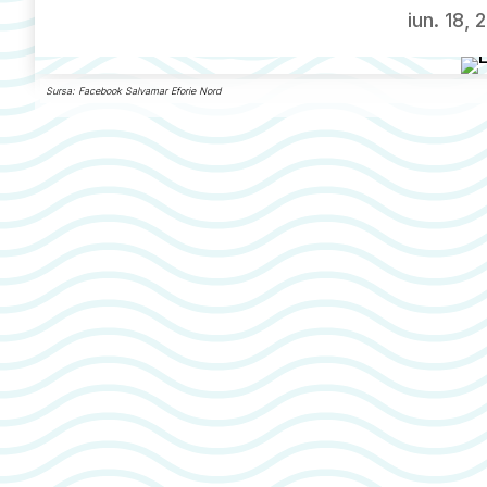
iun. 18, 
Sursa: Facebook Salvamar Eforie Nord