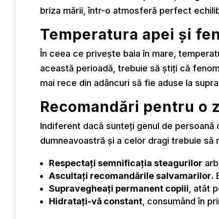
briza mării, într-o atmosferă perfect echil
Temperatura apei și fe
În ceea ce privește baia în mare, temperat
această perioadă, trebuie să știți că feno
mai rece din adâncuri să fie aduse la supr
Recomandări pentru o zi
Indiferent dacă sunteți genul de persoană c
dumneavoastră și a celor dragi trebuie să r
Respectați semnificația steagurilor
arbo
Ascultați recomandările salvamarilor
.
Supravegheați permanent copiii
, atât 
Hidratați-vă constant
, consumând în pri