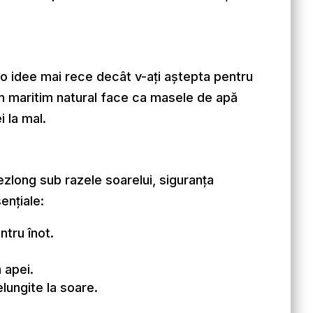
 o idee mai rece decât v-ați aștepta pentru
 maritim natural face ca masele de apă
 la mal.
ezlong sub razele soarelui, siguranța
ențiale:
ntru înot.
 apei.
lungite la soare.