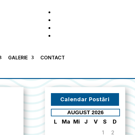
GALERIE
CONTACT
Calendar Postări
AUGUST 2026
L
Ma
Mi
J
V
S
D
1
2