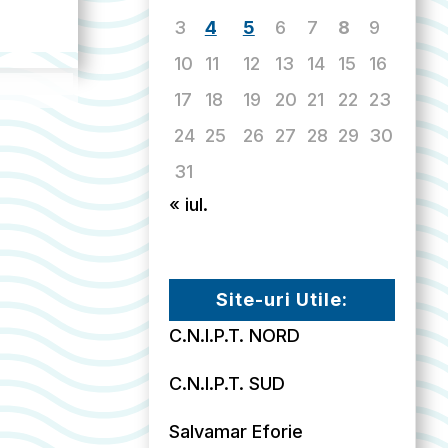
3
4
5
6
7
8
9
10
11
12
13
14
15
16
17
18
19
20
21
22
23
24
25
26
27
28
29
30
31
« iul.
Site-uri Utile:
C.N.I.P.T. NORD
C.N.I.P.T. SUD
Salvamar Eforie