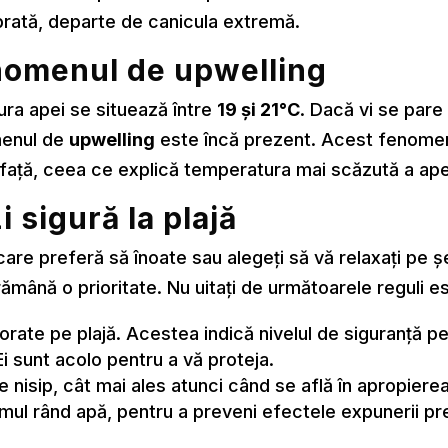
ibrată, departe de canicula extremă.
nomenul de upwelling
ura apei se situează între
19 și 21°C
. Dacă vi se pare
menul de
upwelling
este încă prezent. Acest fenomen
afață, ceea ce explică temperatura mai scăzută a apei
 sigură la plajă
are preferă să înoate sau alegeți să vă relaxați pe ș
ămână o prioritate. Nu uitați de următoarele reguli es
rate pe plajă. Acestea indică nivelul de siguranță pe
 Ei sunt acolo pentru a vă proteja.
pe nisip, cât mai ales atunci când se află în apropierea
mul rând apă, pentru a preveni efectele expunerii pre