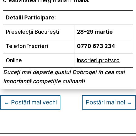
creativitatea merg mână în mână.
Detalii Participare:
Preselecții București
28–29 martie
Telefon înscrieri
0770 673 234
Online
inscrieri.protv.ro
Duceți mai departe gustul Dobrogei în cea mai
importantă competiție culinară!
←
Postări mai vechi
Postări mai noi
→