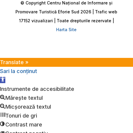
© Copyright Centru Național de Informare și
Promovare Turistică Eforie Sud 2026 | Trafic web
17152 vizualizari | Toate drepturile rezervate |
Harta Site
Translate »
Sari la conținut
Deschide
bara
Instrumente de accesibilitate
de
Mărește textul
unelte
Micșorează textul
Tonuri de gri
Contrast mare