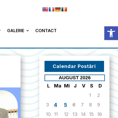
Deschide b
GALERIE
CONTACT
Calendar Postări
AUGUST 2026
L
Ma
Mi
J
V
S
D
1
2
3
4
5
6
7
8
9
10
11
12
13
14
15
16