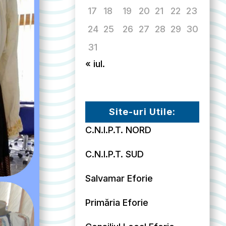
17
18
19
20
21
22
23
24
25
26
27
28
29
30
31
« iul.
Site-uri Utile:
C.N.I.P.T. NORD
C.N.I.P.T. SUD
Salvamar Eforie
Primăria Eforie