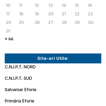
10
11
12
13
14
15
16
17
18
19
20
21
22
23
24
25
26
27
28
29
30
31
« iul.
Site-uri Utile:
C.N.I.P.T. NORD
C.N.I.P.T. SUD
Salvamar Eforie
Primăria Eforie