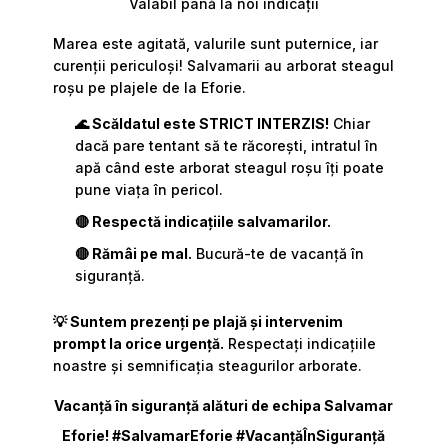
Valabil până la noi indicații
Marea este agitată, valurile sunt puternice, iar
curenții periculoși! Salvamarii au arborat steagul
roșu pe plajele de la Eforie.
🌊 Scăldatul este STRICT INTERZIS!
Chiar
dacă pare tentant să te răcorești, intratul în
apă când este arborat steagul roșu îți poate
pune viața în pericol.
🔴 Respectă indicațiile salvamarilor.
🔴 Rămâi pe mal.
Bucură-te de vacanță în
siguranță.
💡 Suntem prezenți pe plajă și intervenim
prompt la orice urgență.
Respectați indicațiile
noastre și semnificația steagurilor arborate.
Vacanță în siguranță alături de echipa Salvamar
Eforie! #SalvamarEforie #VacanțăÎnSiguranță