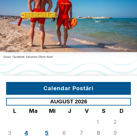
Sursa: Facebook Salvamar Eforie Nord
Calendar Postări
AUGUST 2026
L
Ma
Mi
J
V
S
D
1
2
3
4
5
6
7
8
9