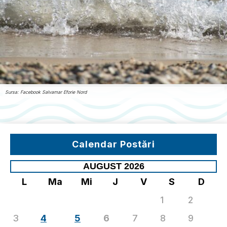
Sursa: Facebook Salvamar Eforie Nord
Calendar Postări
AUGUST 2026
L
Ma
Mi
J
V
S
D
1
2
3
4
5
6
7
8
9