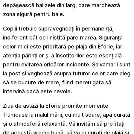
depășească balizele din larg, care marchează
zona sigură pentru baie.
Copiii trebuie supravegheați în permanență,
indiferent cât de liniștită pare marea. Siguranța
celor mici este prioritară pe plaja din Eforie, iar
atenția părinților și a însoțitorilor este esențială
pentru evitarea oricăror incidente. Salvamarii sunt
la post și veghează asupra tuturor celor care aleg
să se bucure de mare, fiind mereu gata să
intervină dacă este nevoie.
Ziua de astăzi la Eforie promite momente
frumoase la malul mării, cu mult soare, apă curată
și o atmosferă relaxantă. Vă invităm să profitați
de această vreme bună, să vă bucurați de plajă și