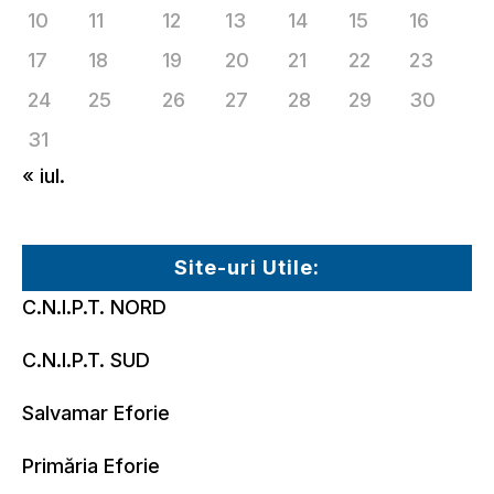
10
11
12
13
14
15
16
17
18
19
20
21
22
23
24
25
26
27
28
29
30
31
« iul.
Site-uri Utile:
C.N.I.P.T. NORD
C.N.I.P.T. SUD
Salvamar Eforie
Primăria Eforie