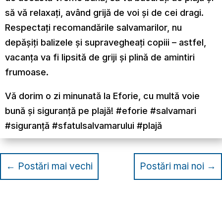
să vă relaxați, având grijă de voi și de cei dragi.
Respectați recomandările salvamarilor, nu
depășiți balizele și supravegheați copiii – astfel,
vacanța va fi lipsită de griji și plină de amintiri
frumoase.
Vă dorim o zi minunată la Eforie, cu multă voie
bună și siguranță pe plajă! #eforie #salvamari
#siguranță #sfatulsalvamarului #plajă
←
Postări mai vechi
Postări mai noi
→