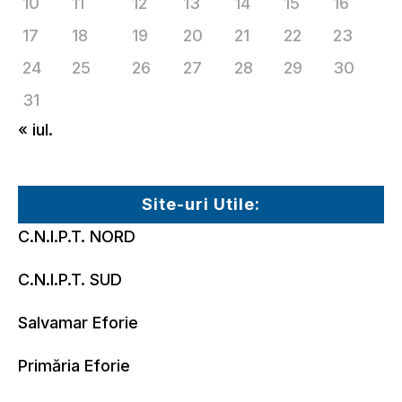
10
11
12
13
14
15
16
17
18
19
20
21
22
23
24
25
26
27
28
29
30
31
« iul.
Site-uri Utile:
C.N.I.P.T. NORD
C.N.I.P.T. SUD
Salvamar Eforie
Primăria Eforie