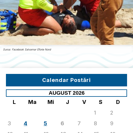
Sursa: Facebook Salvamar Eforie Nord
Calendar Postări
AUGUST 2026
L
Ma
Mi
J
V
S
D
1
2
3
4
5
6
7
8
9