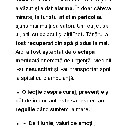
a văzut și a dat
alarma
. În doar câteva
minute, la turistul aflat în
pericol
au
ajuns mai mulți salvatori. Unii cu jet ski-
ul, alții cu caiacul și alții înot. Tânărul a
fost
recuperat din apă
și adus la mal.
Aici a fost așteptat de o
echipă
medicală
chemată de urgență. Medicii
l-au
resuscitat
și l-au transportat apoi
la spital cu o ambulanță.
💡 O
lecție despre curaj
,
prevenție
și
cât de important este să respectăm
regulile
când suntem la mare.
👦 👧 De
1 Iunie
, valuri de emoții,