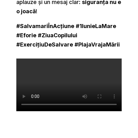
aplauze și un mesaj clar:
siguranța nu e
o joacă
!
#SalvamariÎnAcțiune
#1IunieLaMare
#Eforie
#ZiuaCopilului
#ExercițiuDeSalvare
#PlajaVrajaMării