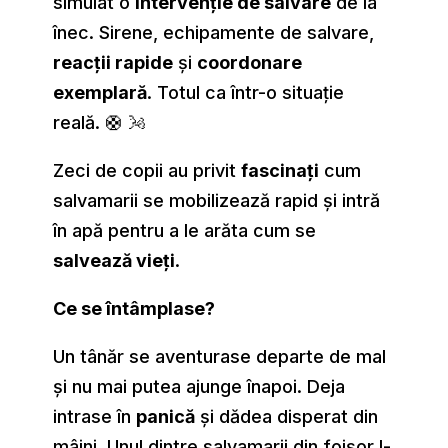
simulat o
intervenție de salvare
de la
înec. Sirene, echipamente de salvare,
reacții rapide
și
coordonare
exemplară
. Totul ca într-o situație
reală. 🛟 🌬
Zeci de copii au privit
fascinați
cum
salvamarii se mobilizează rapid și intră
în apă pentru a le arăta cum se
salvează vieți
.
Ce se întâmplase?
Un tânăr se aventurase departe de mal
și nu mai putea ajunge înapoi. Deja
intrase în
panică
și dădea disperat din
mâini. Unul dintre salvamarii din foișor l-