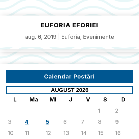
EUFORIA EFORIEI
aug. 6, 2019
|
Euforia
,
Evenimente
Calendar Postări
AUGUST 2026
L
Ma
Mi
J
V
S
D
1
2
3
4
5
6
7
8
9
10
11
12
13
14
15
16