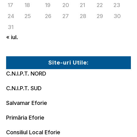
17
18
19
20
21
22
23
24
25
26
27
28
29
30
31
« iul.
Site-uri Utile:
C.N.I.P.T. NORD
C.N.I.P.T. SUD
Salvamar Eforie
Primăria Eforie
Consiliul Local Eforie